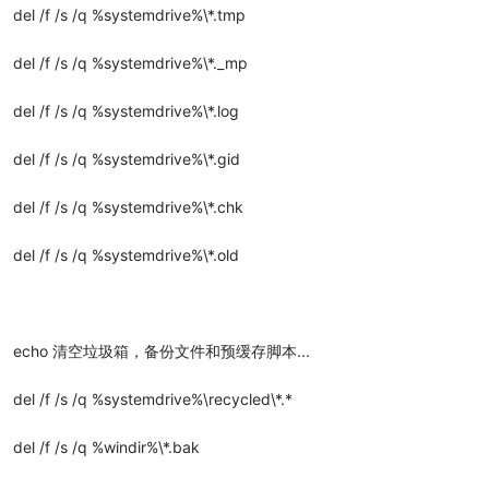
del /f /s /q %systemdrive%\*.tmp
del /f /s /q %systemdrive%\*._mp
del /f /s /q %systemdrive%\*.log
del /f /s /q %systemdrive%\*.gid
del /f /s /q %systemdrive%\*.chk
del /f /s /q %systemdrive%\*.old
echo 清空垃圾箱，备份文件和预缓存脚本...
del /f /s /q %systemdrive%\recycled\*.*
del /f /s /q %windir%\*.bak