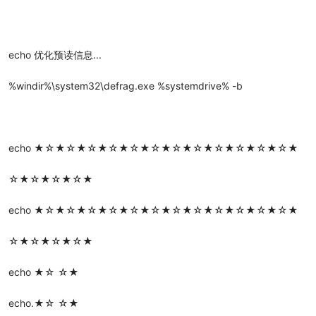
echo 优化预读信息...
%windir%\system32\defrag.exe %systemdrive% -b
echo ★☆★☆★☆★☆★☆★☆★☆★☆★☆★☆★☆★☆★
☆★☆★☆★☆★
echo ★☆★☆★☆★☆★☆★☆★☆★☆★☆★☆★☆★☆★
☆★☆★☆★☆★
echo ★☆ ☆★
echo.★☆ ☆★