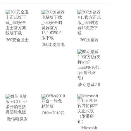
360安全卫士
360浏览器
360浏览器电
正式版下载
V13官方正式
脑版下载
_360安全卫
版_360浏览
_360安全浏
士官方离线
器13免费下
览器官方
版下载
载
13.1.6350.0
版下载
驱动总裁2.0
官方版(支持
win7
intel8/9/10代
cpu离线驱
动)
Office2010四
合一绿色精
微信电脑版
简版
v3.3.0.60 多
Microsoft
开消息防撤