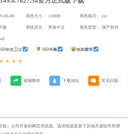
v149.0.7827.54官方正式版下载
26-06-08
系统大小：
110MB
系统格式：
.exe
23:19
方版
系统语言：
简体中文
系统类型：
国产软件
all
载
视频教程
下载地址
常见问题
le（谷歌）公司开发的网页浏览器。该浏览器是基于其他开源软件所撰