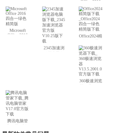
Office 2016
回绿色版
官方简体中
文正式版
（附带密
钥）
Microsoft
Office 2016
Office2024精
四合一绿色
简版下载
精简版
_Office2024
2345加速浏
四合一绿色
览器电脑版
精简版下载
下载_2345加
速浏览器官
方版V10.25
版下载
360极速浏览
器下载_ 360
极速浏览器
V13.5.2001.0
官方版下载
腾讯电脑管
家下载_腾讯
电脑管家