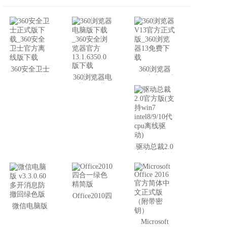
360安全卫士
360浏览器
360浏览器电
正式版下载
V13官方正式
脑版下载
_360安全卫
版_360浏览
_360安全浏
士官方离线
器13免费下
览器官方
版下载
载
13.1.6350.0
版下载
驱动总裁2.0
官方版(支持
win7
intel8/9/10代
cpu离线驱
动)
Office2010四
合一绿色精
微信电脑版
简版
v3.3.0.60 多
Microsoft
开消息防撤